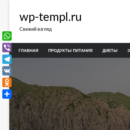
Перейти
к
wp-templ.ru
содержимому
Свежий взгляд
WhatsApp
ГЛАВНАЯ
ПРОДУКТЫ ПИТАНИЯ
ДИЕТЫ
Viber
Telegram
VK
Odnoklassniki
Отправить