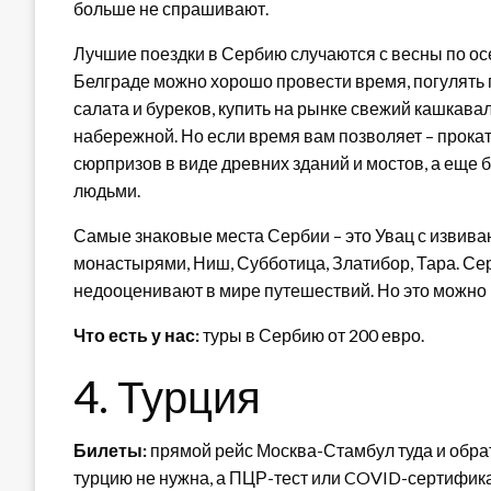
больше не спрашивают.
Лучшие поездки в Сербию случаются с весны по осе
Белграде можно хорошо провести время, погулять п
салата и буреков, купить на рынке свежий кашкава
набережной. Но если время вам позволяет – прокат
сюрпризов в виде древних зданий и мостов, а еще
людьми.
Самые знаковые места Сербии – это Увац с извива
монастырями, Ниш, Субботица, Златибор, Тара. Сер
недооценивают в мире путешествий. Но это можно 
Что есть у нас:
туры в Сербию от 200 евро.
4. Турция
Билеты:
прямой рейс Москва-Стамбул туда и обрат
турцию не нужна, а ПЦР-тест или COVID-сертифика