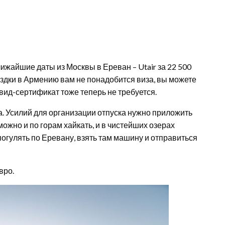
жайшие даты из Москвы в Ереван – Utair за 22 500
оездки в Армению вам не понадобится виза, вы можете
овид-сертификат тоже теперь не требуется.
. Усилий для организации отпуска нужно приложить
ожно и по горам хайкать, и в чистейших озерах
 погулять по Еревану, взять там машину и отправиться
вро.