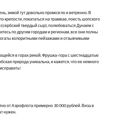
нь, зимой тут довольно промозгло и ветренно. В
о крепости, покататься на трамвае, поесть шопского
л (сербский твердый сыр), полюбоваться Дунаем с
итесь по другим городам и регионам, все они полны
 богаты колоритными пейзажами и отзывчивыми
ющейся в горах рекой, Фрушка-гора с шестнадцатью
бская природа уникальна, и кажется, что ее немного
исправить!
но от Аэрофлота примерно 30 000 рублей. Виза в
т нужен.