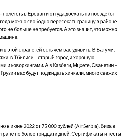
полететь в Ереван и оттуда доехать на поезде (от
22 года можно свободно пересекать границу в районе
го не больше не требуется. А это значит, что можно
 машине.
в этой стране, ей есть чем вас удивить. В Батуми,
яжи, в Тбилиси – старый город и хорошую
и и коворкингами. А в Казбеги, Мцхете, Сванетии –
 Грузии вас будут поджидать хинкали, много свежих
 в июне 2022 от 75 000 рублей (Air Serbia). Виза в
 стране не более тридцати дней. Сертификаты и тесты