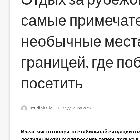
самые примечат
необычные места
границей, где по
посетить
Posted
studiohallo_
11 декабря 2022
on
Из-за, мягко говоря, нестабильной ситуации в 
доступный отдых для россиян теперь только в Р