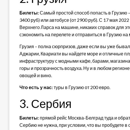
Билеты:
Самый простой способ попасть в Грузию — 
3400 руб) или автобусе (от 2900 руб). С 17 мая 20
Верхнего Ларса на машине, никаких справок для это
сэкономить на перелете и отправиться в Грузию на
Грузия – полна сюрпризов, даже если вы уже бывали 
Аджарии, Квариати вы найдете море и отличные пл
инфраструктуру с модными кафе, барами, магазинам
горы и прозрачность воздуха. Ну и в любом регионе
овощей и вино.
Что есть у нас:
туры в Грузию от 200 евро.
3. Сербия
Билеты:
прямой рейс Москва-Белград туда и обратно
Сербию не нужна, при условии, что вы пробудете в