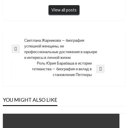
View all posts
Навигация
Светлана Жарникова — биография
успешной женщины, ее
по
Previous
профессиональные достижения в карьере
записям
Post
и интересы в личной жизни
Роль Юрия Барабаша в истории
гетманства — биография и вклад в
Next
становление Петлюры
Post
YOU MIGHT ALSO LIKE