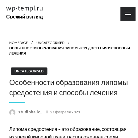
Перейти
wp-templ.ru
к
Свежий взгляд
содержимому
HOMEPAGE
UNCATEGORISED
ОСОБЕННОСТИ ОБРАЗОВАНИЯ ЛИПОМЫ СРЕДОСТЕНИЯ И СПОСОБЫ
ЛЕЧЕНИЯ
UNCATEGORISED
Особенности образования липомы
средостения и способы лечения
Posted
studiohallo_
21 февраля 2023
on
Липома средостения – это образование, состоящая
из зрелой жировой ткани, расположенная среди