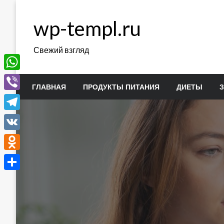
Перейти
к
wp-templ.ru
содержимому
Свежий взгляд
WhatsApp
ГЛАВНАЯ
ПРОДУКТЫ ПИТАНИЯ
ДИЕТЫ
Viber
Telegram
VK
Odnoklassniki
Отправить