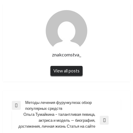
znakcomstva_
View all posts
Навигация
Методы лечения фурункулеза: обзор
Previous
популярных средств
по
Post
Ольга Тумайкина – талантливая певица,
записям
актриса и модель — биография,
Next
достижения, личная жизнь Статья на сайте
Post