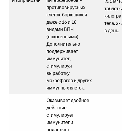
250 мг (0.5
противовирусных
таблетки) на
клеток, борющихся
килограмм
даже с 16 и 18
тела. 2-3 ра
видами ВПЧ
в день.
(онкогенными).
Дополнительно
поддерживает
иммунитет,
стимулируя
выработку
макрофагов и других
иммунных клеток.
Оказывает двойное
действие –
стимулирует
иммунитет и
подавляет