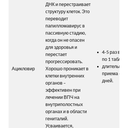
ДНК и перестраивает
структуру клеток. Это
переводит
папилломавирус в
пассивную стадию,
когда он не опасен
для здоровья и
4-5 раз в су
перестает
по 1 таблетк
прогрессировать.
длительнос
Ацикловир
Хорошо проникает в
приема – 5-
клетки внутренних
дней.
органов –
эффективен при
лечении ВПЧ на
внутриполостных
органах и в области
гениталий.
Усваивается,