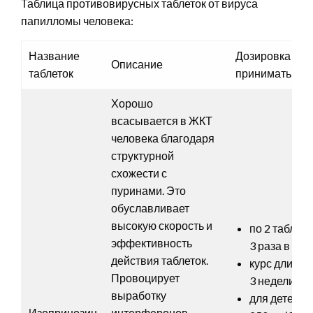
Таблица противовирусных таблеток от вируса
папилломы человека:
Название
Дозировка (как
Описание
таблеток
принимать)
Хорошо
всасывается в ЖКТ
человека благодаря
структурной
схожести с
пуринами. Это
обуславливает
высокую скорость и
по 2 таблетк
эффективность
3 раза в сутк
действия таблеток.
курс длится 
Провоцирует
3 недели;
выработку
для детей – 
Изопринозин
интерферонов –