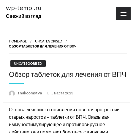
Перейти
wp-templ.ru
к
Свежий взгляд
содержимому
HOMEPAGE
UNCATEGORISED
ОБЗОР ТАБЛЕТОК ДЛЯ ЛЕЧЕНИЯ ОТ ВПЧ
UNCATEGORISED
Обзор таблеток для лечения от ВПЧ
Posted
znakcomstva_
5 марта 2023
on
Основа лечения от появления новых и прогрессии
старых наростов – таблетки от ВПЧ. Оказывая
иммуностимулирующее и противовирусное
действие, они помогают бороться с вирусами