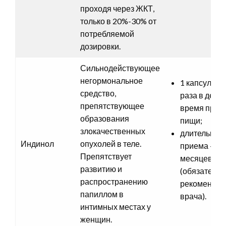
проходя через ЖКТ,
только в 20%-30% от
потребляемой
дозировки.
Сильнодействующее
негормональное
1 капсула 2-
средство,
раза в день 
препятствующее
время прие
образования
пищи;
злокачественных
длительнос
Индинол
опухолей в теле.
приема – до
Препятствует
месяцев
развитию и
(обязательн
распространению
рекомендац
папиллом в
врача).
интимных местах у
женщин.