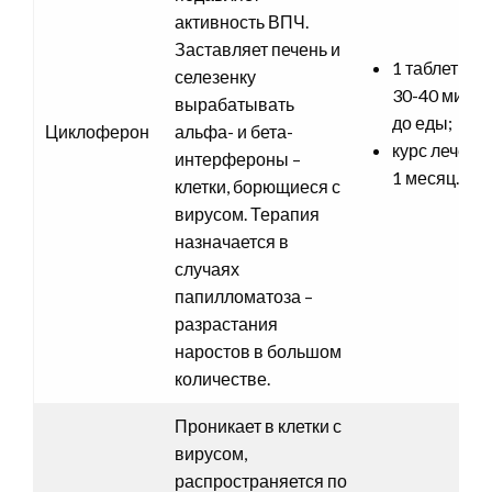
активность ВПЧ.
Заставляет печень и
1 таблетка з
селезенку
30-40 минут
вырабатывать
до еды;
Циклоферон
альфа- и бета-
курс лечени
интерфероны –
1 месяц.
клетки, борющиеся с
вирусом. Терапия
назначается в
случаях
папилломатоза –
разрастания
наростов в большом
количестве.
Проникает в клетки с
вирусом,
распространяется по