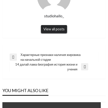
studiohallo_
View all posts
Навигация
Характерные признаки наличия жировика
Previous
на начальной стадии
по
Post
14 далай лама биография история жизни и
записям
Next
учения
Post
YOU MIGHT ALSO LIKE