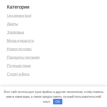
Категории
Uncategorised
Диеты
Здоровье
Мода и красота
Новости плюс
Продукты питания
Путешествия
Спорт и йога
Этот сайт использует куки-файлы и другие технологии, чтобы помочь
вам в навигации, а также предоставить лучший пользовательский
Theme by Silk Themes
опыт.
OK