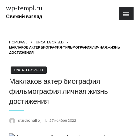
Перейти
wp-templ.ru
к
Свежий взгляд
содержимому
HOMEPAGE
UNCATEGORISED
МАКЛАКОВ АКТЕР БИОГРАФИЯ ФИЛЬМОГРАФИЯ ЛИЧНАЯ ЖИЗНЬ
ДОСТИЖЕНИЯ
UNCATEGORISED
Маклаков актер биография
фильмография личная жизнь
достижения
Posted
studiohallo_
27 ноября 2022
on