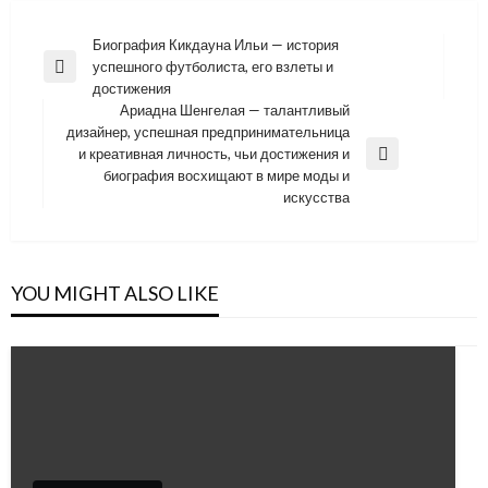
Навигация
Биография Кикдауна Ильи — история
успешного футболиста, его взлеты и
по
Previous
достижения
Post
записям
Ариадна Шенгелая — талантливый
дизайнер, успешная предпринимательница
и креативная личность, чьи достижения и
Next
биография восхищают в мире моды и
Post
искусства
YOU MIGHT ALSO LIKE