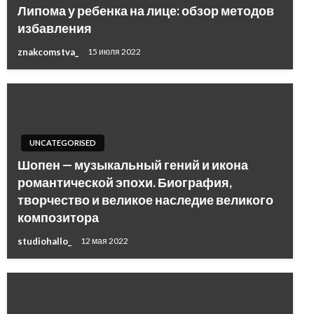
Липома у ребенка на лице: обзор методов
избавления
znakcomstva_
15 июля 2022
UNCATEGORISED
Шопен — музыкальный гений и икона
романтической эпохи. Биография,
творчество и великое наследие великого
композитора
studiohallo_
12 мая 2022