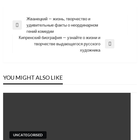
Навигация
Жванецкий — жизнь, творчество и
удивительные факты о неординарном
по
Previous
гений комедии
Post
записям
Кипренский биография — узнайте о жизни и
творчестве выдающегося русского
Next
художника
Post
YOU MIGHT ALSO LIKE
UNCATEGORISED