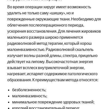
Во время операции хирург имеет возможность
удалить не только саму «шишку», но и
поврежденные окружающие ткани. Необходимо для
облегчения послеоперационного периода,
ускорения восстановления. Для лечения жировиков
маленького размера широко применяется
радиоволновой метод терапии, который хорош
малоинвазивностью. Радиоволновой скальпель
излучает волны разной длины, спектра, прицельно
действует на липому. Высокочастотная энергия
взывает всплеск внутриклеточной энергии,
нагревает, испаряет содержимое патологического
образования. К преимуществам метода относятся:
безболезненность;
малоинвазивность;
минимальное повреждение здоровых тканей;
короткий восстановительный период;