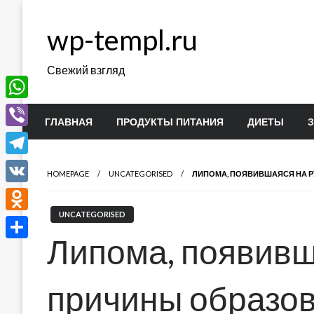
Перейти
к
wp-templ.ru
содержимому
Свежий взгляд
WhatsApp
ГЛАВНАЯ
ПРОДУКТЫ ПИТАНИЯ
ДИЕТЫ
Viber
Telegram
HOMEPAGE
UNCATEGORISED
ЛИПОМА, ПОЯВИВШАЯСЯ НА Р
VK
UNCATEGORISED
Odnoklassniki
Липома, появивш
Отправить
причины образов