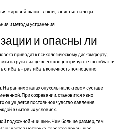
ия жировой ткани – локти, запястья, пальцы.
зации и опасны ли
ловека приводит к психологическому дискомфорту,
ки на руках чаще всего концентрируются по области
ь сгибать – разгибать конечность полноценно
. На ранних этапах опухоль на локтевом суставе
меченной. При созревании, становится явно
его ощущается постоянное чувство давления.
еждой в бытовых условиях.
глой подкожной «шишки». Чем больше размер, тем
Нарушается моторика, теряется привычная