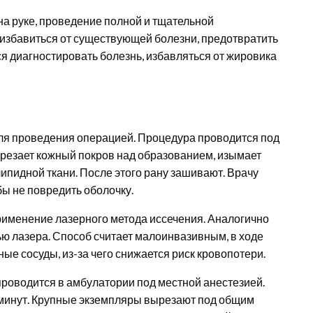
 руке, проведение полной и тщательной
у избавиться от существующей болезни, предотвратить
я диагностировать болезнь, избавляться от жировика
для проведения операцией. Процедура проводится под
зрезает кожный покров над образованием, изымает
липидной ткани. После этого рану зашивают. Врачу
ы не повредить оболочку.
именение лазерного метода иссечения. Аналогично
ю лазера. Способ считает малоинвазивным, в ходе
е сосуды, из-за чего снижается риск кровопотери.
роводится в амбулатории под местной анестезией.
минут. Крупные экземпляры вырезают под общим