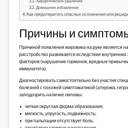
Хирургическое удаление
Домашнее избавление
Как предотвратить опасные осложнения или рецид
Причины и симптом
Причиной появления жировика на руке является н
расстройство развивается вследствие внутренних
факторов (нарушение гормонов, вредные привычки,
иммунитета).
Диагностировать самостоятельно без участия спец
болезней с похожей симптоматикой (атерома, гигр
заподозрить наличие липомы:
четкая округлая форма образования;
мягкость, упругость, подвижность;
при пальпации отсутствует боль;
отсутствие стержня и воспаления.