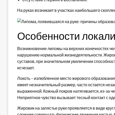
На руках возникает в участках наибольшего скоплен
Особенности локали
Возникновение липомы на верхних конечностях че
нарушению нормальной жизнедеятельности. Жирови
суставов, при значительном увеличении способност
исчезает.
Локоть – излюбленное место жирового образования
имеет незначительный размер, часто остается неза
выраженной. Кожный покров натягивается, из-за ч
Неприятное чувство вызывает тесный контакт с од
Жировик на запястье руки проявляется в виде кру
сложнее совершать физические движения кистью. 