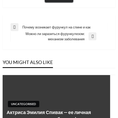
Навигация
Почему возникает фурункул на спине и как
Previous
по
Можно ли заразиться фурункулезом:
Post
Next
механизм заболевания
записям
Post
YOU MIGHT ALSO LIKE
UNCATEGORISED
Актриса Эмилия Спивак — ее личная