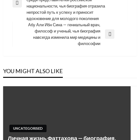
записям
Previous
национальности, чья биография отразила
Post
непростой путь к успеху и приносит
вдохновение для молодого поколения
Абу Али Ибн Сина — гениальный врач,
философ и ученый, чья биография
Next
навсегда изменила мир медицины и
Post
философии
YOU MIGHT ALSO LIKE
UNCATEGORISED
Личная жизнь Фаттахова — биография,