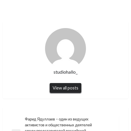
studiohallo_
View all posts
Навигация
Фарид Ядуллаев – один из ведущих
активистов и общественных деятелей
по
среди представителей российской