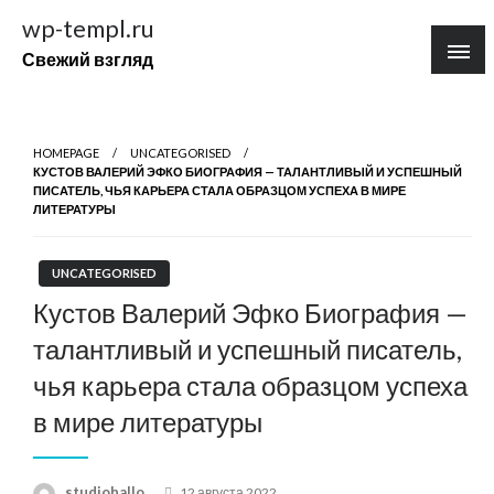
Перейти
wp-templ.ru
к
Свежий взгляд
содержимому
HOMEPAGE
UNCATEGORISED
КУСТОВ ВАЛЕРИЙ ЭФКО БИОГРАФИЯ — ТАЛАНТЛИВЫЙ И УСПЕШНЫЙ
ПИСАТЕЛЬ, ЧЬЯ КАРЬЕРА СТАЛА ОБРАЗЦОМ УСПЕХА В МИРЕ
ЛИТЕРАТУРЫ
UNCATEGORISED
Кустов Валерий Эфко Биография —
талантливый и успешный писатель,
чья карьера стала образцом успеха
в мире литературы
Posted
studiohallo_
12 августа 2022