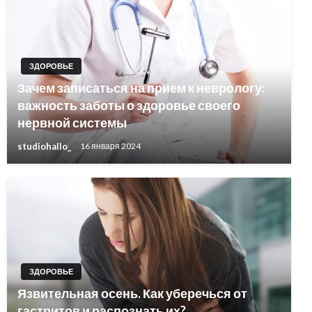
ЗДОРОВЬЕ
Зачем записаться на прием к неврологу:
важность заботы о здоровье своего
нервной системы
studiohallo_
16 января 2024
ЗДОРОВЬЕ
Язвительная осень. Как уберечься от
гастритов и распознать их?