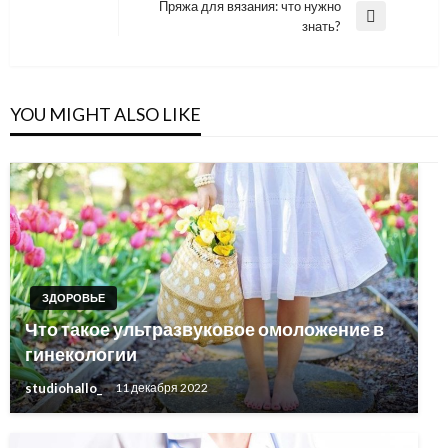
Post
Пряжа для вязания: что нужно
записям
Next
знать?
Post
YOU MIGHT ALSO LIKE
ЗДОРОВЬЕ
Что такое ультразвуковое омоложение в
гинекологии
studiohallo_
11 декабря 2022