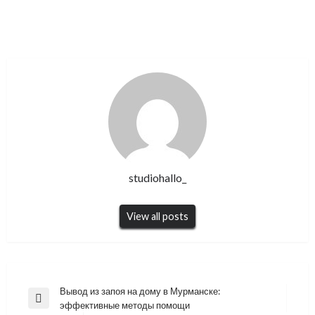
studiohallo_
View all posts
Навигация
Вывод из запоя на дому в Мурманске:
Previous
эффективные методы помощи
по