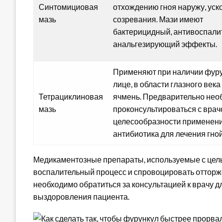
Синтомициовая
отхождению гноя наружу, уск
мазь
созревания. Мази имеют
бактерицидный, антивоспали
анальгезирующий эффекты.
Применяют при наличии фуру
лице, в области глазного века
Тетрациклиновая
ячмень. Предварительно нео
мазь
проконсультироваться с врач
целесообразности применен
антибиотика для лечения гно
Медикаментозные препараты, используемые с цель
воспалительный процесс и спровоцировать отторже
необходимо обратиться за консультацией к врачу д
выздоровления пациента.