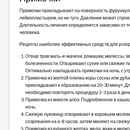
Примочки прикладывают на поверхность фурункула
лейкопластырем, но не туго. Давление может спров
Длительность лечения определяется зависимо от т
человека.
Рецепты наиболее эффективных средств для ускор
Отвар трав мать-и-мачехи, ромашки, мелиссы, 
болезненности. Отваривают сухие или свежие лис
Оптимально накладывать примочки на ночь, с утр
Примочка из желтой пленка коры сосны или дуба
прикладывают к образованию на 20-30 минут. Дл
необходимо повторять процедуру 2-3 раза в день
Примочка из мякоти алоэ. Подробленное в кашиц
ночь.
Свежую луковицу отваривают в коровьем молоке
созревания на 6-8 часов, затем меняют на свежу
Примочка из куриного желтка, меда, муки и мелк