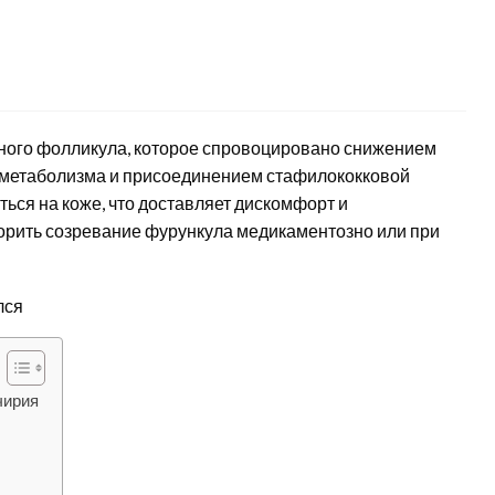
яного фолликула, которое спровоцировано снижением
 метаболизма и присоединением стафилококковой
ься на коже, что доставляет дискомфорт и
орить созревание фурункула медикаментозно или при
чирия