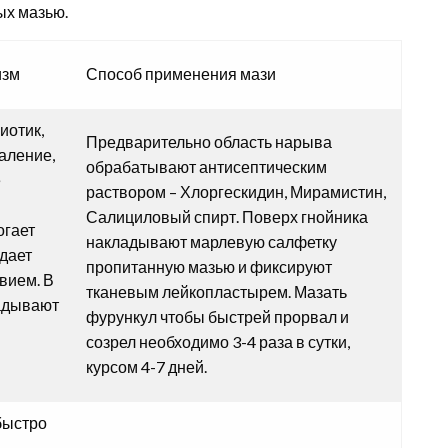
ых мазью.
изм
Способ применения мази
иотик,
Предварительно область нарыва
аление,
обрабатывают антисептическим
е
раствором – Хлоргескидин, Мирамистин,
Салициловый спирт. Поверх гнойника
огает
накладывают марлевую салфетку
адает
пропитанную мазью и фиксируют
вием. В
тканевым лейкопластырем. Мазать
ладывают
фурункул чтобы быстрей прорвал и
созрел необходимо 3-4 раза в сутки,
курсом 4-7 дней.
быстро