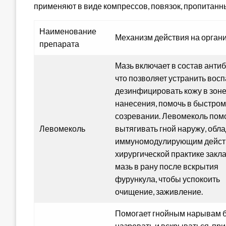
применяют в виде компрессов, повязок, пропитанн
Наименование
Механизм действия на орган
препарата
Мазь включает в состав антиб
что позволяет устранить восп
дезинфицировать кожу в зон
нанесения, помочь в быстром
созревании. Левомеколь пом
Левомеколь
вытягивать гной наружу, обл
иммуномодулирующим дейст
хирургической практике зак
мазь в рану после вскрытия
фурункула, чтобы успокоить
очищение, заживление.
Помогает гнойным нарывам 
назревать и вскрываться, при