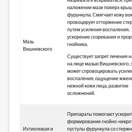
наложении мази поверх кры
фурункула. Смягчает кожу вок
провоцирует отторжение сте
путем усиления воспаления,
ускорение созревания и про
Мазь
гнойника.
Вишневского
Существует запрет лечения н
на лице мазью Вишневского, 
может спровоцировать усиле
воспаления, ощущение жжени
нежной кожи лица, развитие
осложнений.
Препараты помогают ускорит
формирование гнойно-некро
Ихтиоловая и
пустулы фурункула со стержн