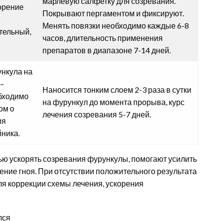
марлевую салфетку для созревания.
орение
Покрывают пергаментом и фиксируют.
Менять повязки необходимо каждые 6-8
тельный,
часов, длительность применения
препаратов в диапазоне 7-14 дней.
нкула на
 –
Наносится тонким слоем 2-3 раза в сутки
бходимо
на фурункул до момента прорыва, курс
ом о
лечения созревания 5-7 дней.
ия
йника.
ю ускорять созревания фурункулы, помогают усилить
ние гноя. При отсутствии положительного результата
ля коррекции схемы лечения, ускорения