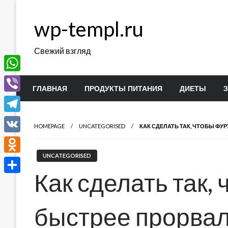
Перейти
к
wp-templ.ru
содержимому
Свежий взгляд
WhatsApp
ГЛАВНАЯ
ПРОДУКТЫ ПИТАНИЯ
ДИЕТЫ
Viber
Telegram
HOMEPAGE
UNCATEGORISED
КАК СДЕЛАТЬ ТАК, ЧТОБЫ ФУ
VK
UNCATEGORISED
Odnoklassniki
Как сделать так,
Отправить
быстрее прорва