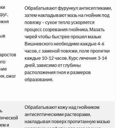
шки
Обрабатывают фурункул антисептиками,
руг,
затем накладывают мазь на гнойник под
ржня
повязку – сухое тепло ускоряется
процесс созревания гнойника. Мазать
рыв
чирей чтобы быстрее прошел мазью
Вишневского необходимо каждые 4-6
часов, с заменой повязки, поле пропитки
аростов
каждые 10-12 часов. Курс лечения 3-14
это
дней, зависимо от глубины
ние
расположения гноя и размеров
я, ожог
образования.
Обрабатывают кожу над гнойником
ь
антисептическими растворами,
тической
накладывая поверх пропитанную мазью
ем и