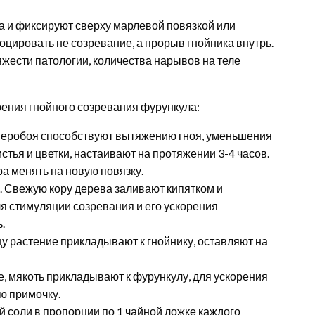
 и фиксируют сверху марлевой повязкой или
оцировать не созревание, а прорыв гнойника внутрь.
яжести патологии, количества нарывов на теле
ения гнойного созревания фурункула:
зверобоя способствуют вытяжению гноя, уменьшения
тья и цветки, настаивают на протяжении 3-4 часов.
а менять на новую повязку.
. Свежую кору дерева заливают кипятком и
я стимуляции созревания и его ускорения
.
у растение прикладывают к гнойнику, оставляют на
, мякоть прикладывают к фурункулу, для ускорения
ю примочку.
ой соли в пропорции по 1 чайной ложке каждого