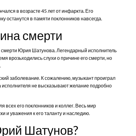
чался в возрасте 45 лет от инфаркта. Его
ку останутся в памяти поклонников навсегда.
ина смерти
 о смерти Юрия Шатунова. Легендарный исполнитель
ремя врозьходились слухи о причине его смерти, но
.
кий заболевание. К сожалению, музыкант проиграл
ца исполнителя не высказывают желание подробно
 всех его поклонников и коллег. Весь мир
ки и уважения к его таланту и наследию.
Юрий Шатунов?