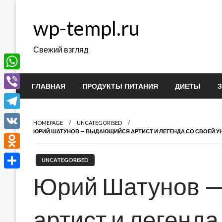
Перейти
к
wp-templ.ru
содержимому
Свежий взгляд
WhatsApp
ГЛАВНАЯ
ПРОДУКТЫ ПИТАНИЯ
ДИЕТЫ
Viber
Telegram
HOMEPAGE
UNCATEGORISED
ЮРИЙ ШАТУНОВ — ВЫДАЮЩИЙСЯ АРТИСТ И ЛЕГЕНДА СО СВОЕЙ 
VK
Odnoklassniki
UNCATEGORISED
Отправить
Юрий Шатунов 
артист и легенда