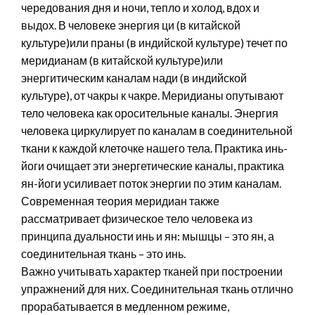
чередования дня и ночи, тепло и холод, вдох и
выдох. В человеке энергия ци (в китайской
культуре)или праны (в индийской культуре) течет по
меридианам (в китайской культуре)или
энергитическим каналам нади (в индийской
культуре), от чакры к чакре. Меридианы опутывают
тело человека как оросительные каналы. Энергия
человека циркулирует по каналам в соединительной
ткани к каждой клеточке нашего тела. Практика инь-
йоги очищает эти энергетические каналы, практика
ян-йоги усиливает поток энергии по этим каналам.
Современная теория меридиан также
рассматривает физическое тело человека из
принципа дуальности инь и ян: мышцы – это ян, а
соединительная ткань – это инь.
Важно учитывать характер тканей при построении
упражнений для них. Соединительная ткань отлично
прорабатывается в медленном режиме,