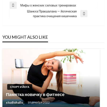
Навигация
Мифы о женских силовых тренировках
Previous
по
Шанкха Пракшалана — йогическая
Post
Next
практика очищения кишечника
записям
Post
YOU MIGHT ALSO LIKE
СПОРТ И ЙОГА
Памятка новичку в фитнесе
studiohallo_
10 декабря 2022