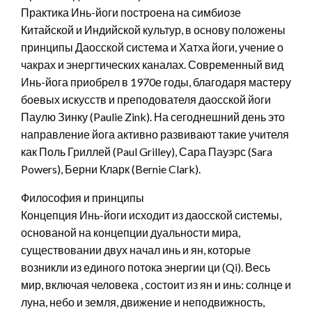
Практика Инь-йоги построена на симбиозе
Китайской и Индийской культур, в основу положены
принципы Даосской система и Хатха йоги, учение о
чакрах и энергтических каналах. Современный вид
Инь-йога приобрел в 1970е годы, благодаря мастеру
боевых искусств и преподователя даосской йоги
Паулю Зинку (Paulie Zink). На сегоднешний день это
направление йога активно развивают такие учителя
как Поль Гриллей (Paul Grilley), Сара Пауэрс (Sara
Powers), Берни Кларк (Bernie Clark).
Философия и принципы
Концепция Инь-йоги исходит из даосской системы,
основаной на концепции дуальности мира,
существовании двух начал инь и ян, которые
возникли из единого потока энергии ци (Qi). Весь
мир, включая человека , состоит из ян и инь: солнце и
луна, небо и земля, движение и неподвижность,