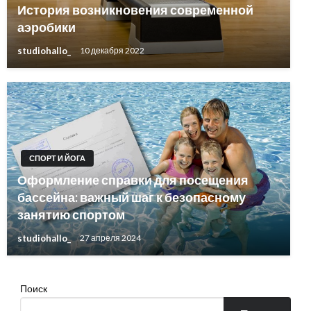
История возникновения современной
аэробики
studiohallo_
10 декабря 2022
СПОРТ И ЙОГА
Оформление справки для посещения
бассейна: важный шаг к безопасному
занятию спортом
studiohallo_
27 апреля 2024
Поиск