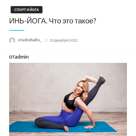
СПОРТ И ЙОГА
ИНЬ-ЙОГА. Что это такое?
Posted
studiohallo_
10 декабря 2022
on
отadmin