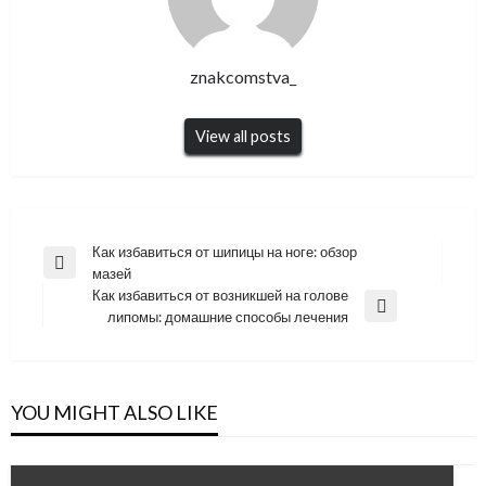
znakcomstva_
View all posts
Навигация
Как избавиться от шипицы на ноге: обзор
Previous
мазей
по
Post
Как избавиться от возникшей на голове
записям
Next
липомы: домашние способы лечения
Post
YOU MIGHT ALSO LIKE