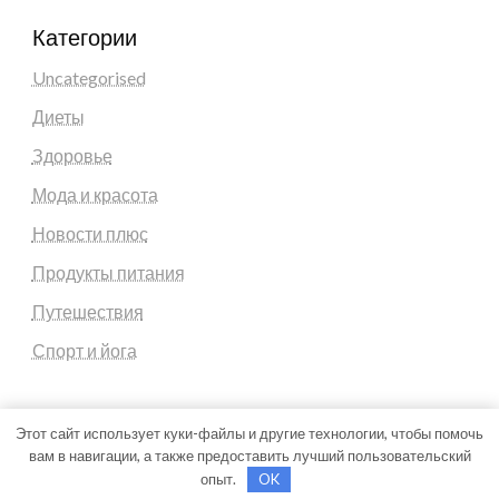
Категории
Uncategorised
Диеты
Здоровье
Мода и красота
Новости плюс
Продукты питания
Путешествия
Спорт и йога
Этот сайт использует куки-файлы и другие технологии, чтобы помочь
вам в навигации, а также предоставить лучший пользовательский
Theme by Silk Themes
опыт.
OK