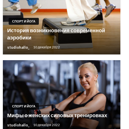
СПОРТ И ЙОГА
История возникновения современной
аэробики
studiohallo_
10 декабря 2022
СПОРТ И ЙОГА
Мифы о женских силовых тренировках
studiohallo_
10 декабря 2022