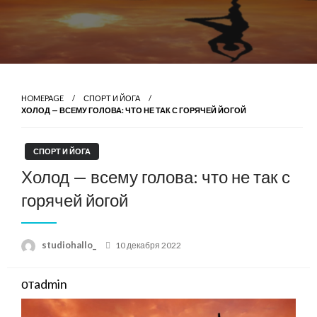
HOMEPAGE
СПОРТ И ЙОГА
ХОЛОД — ВСЕМУ ГОЛОВА: ЧТО НЕ ТАК С ГОРЯЧЕЙ ЙОГОЙ
СПОРТ И ЙОГА
Холод — всему голова: что не так с
горячей йогой
Posted
studiohallo_
10 декабря 2022
on
отadmin