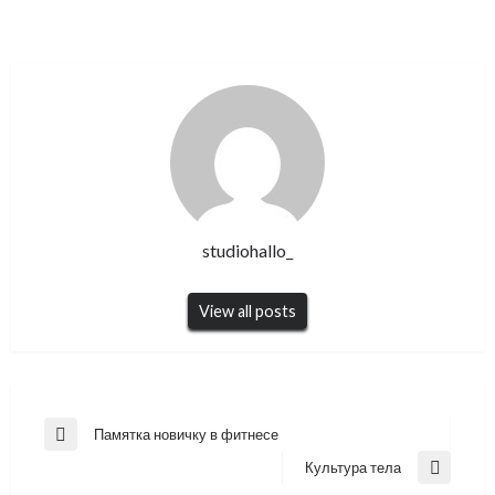
studiohallo_
View all posts
Навигация
Памятка новичку в фитнесе
Previous
по
Post
Культура тела
Next
записям