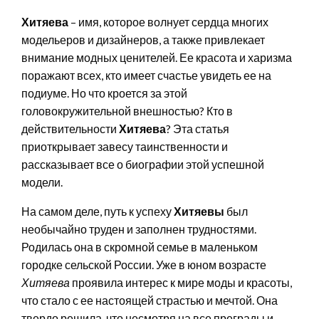
Хитяева
– имя, которое волнует сердца многих
модельеров и дизайнеров, а также привлекает
внимание модных ценителей. Ее красота и харизма
поражают всех, кто имеет счастье увидеть ее на
подиуме. Но что кроется за этой
головокружительной внешностью? Кто в
действительности
Хитяева
? Эта статья
приоткрывает завесу таинственности и
рассказывает все о биографии этой успешной
модели.
На самом деле, путь к успеху
Хитяевы
был
необычайно труден и заполнен трудностями.
Родилась она в скромной семье в маленьком
городке сельской России. Уже в юном возрасте
Хитяева
проявила интерес к мире моды и красоты,
что стало с ее настоящей страстью и мечтой. Она
твердо решила, что несмотря на все преграды и