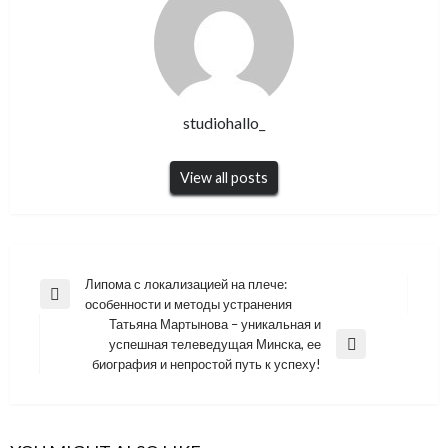
studiohallo_
View all posts
Навигация
Липома с локализацией на плече:
Previous
особенности и методы устранения
по
Post
Татьяна Мартынова – уникальная и
записям
успешная телеведущая Минска, ее
Next
биография и непростой путь к успеху!
Post