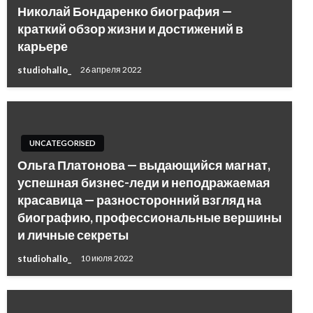
Николай Бондаренко биография —
краткий обзор жизни и достижений в
карьере
studiohallo_
26 апреля 2022
UNCATEGORISED
Ольга Платонова — выдающийся магнат,
успешная бизнес-леди и неподражаемая
красавица — разносторонний взгляд на
биографию, профессиональные вершины
и личные секреты
studiohallo_
10 июля 2022