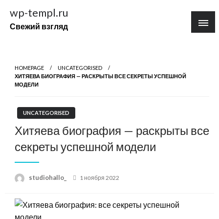
Перейти
wp-templ.ru
к
Свежий взгляд
содержимому
HOMEPAGE
UNCATEGORISED
ХИТЯЕВА БИОГРАФИЯ — РАСКРЫТЫ ВСЕ СЕКРЕТЫ УСПЕШНОЙ
МОДЕЛИ
UNCATEGORISED
Хитяева биография — раскрыты все
секреты успешной модели
Posted
studiohallo_
1 ноября 2022
on