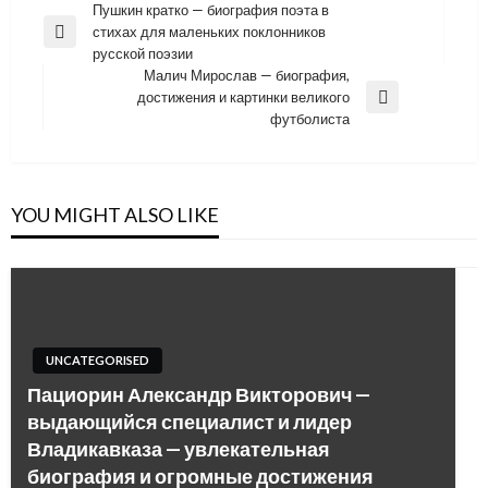
Навигация
Пушкин кратко — биография поэта в
стихах для маленьких поклонников
по
Previous
русской поэзии
Post
записям
Малич Мирослав — биография,
достижения и картинки великого
Next
футболиста
Post
YOU MIGHT ALSO LIKE
UNCATEGORISED
Пациорин Александр Викторович —
выдающийся специалист и лидер
Владикавказа — увлекательная
биография и огромные достижения