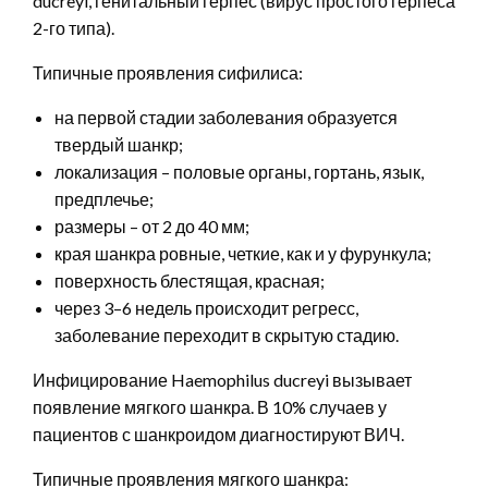
ducreyi, генитальный герпес (вирус простого герпеса
2-го типа).
Типичные проявления сифилиса:
на первой стадии заболевания образуется
твердый шанкр;
локализация – половые органы, гортань, язык,
предплечье;
размеры – от 2 до 40 мм;
края шанкра ровные, четкие, как и у фурункула;
поверхность блестящая, красная;
через 3–6 недель происходит регресс,
заболевание переходит в скрытую стадию.
Инфицирование Haemophilus ducreyi вызывает
появление мягкого шанкра. В 10% случаев у
пациентов с шанкроидом диагностируют ВИЧ.
Типичные проявления мягкого шанкра: