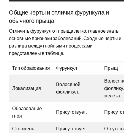
Общие черты и отличия фурункула и
обычного прыща
Отличить фурункул от прыща легко, главное знать
основные признаки заболеваний. Сходные черты и
разница между гнойными процессами
представлены в таблице.
Тип образования
Фурункул
Прыщ
Волосяной
Волосяной
Локализация
фолликул, с
фолликул.
железа.
Образование
Присутствует.
Присутствует
гноя
Стержень
Присутствует.
Отсутствует.