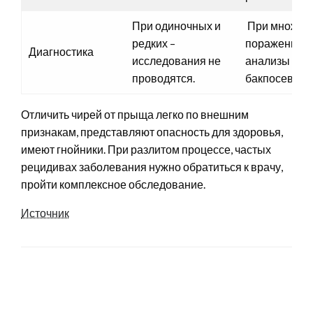
При одиночных и
При множес
редких –
поражении п
Диагностика
исследования не
анализы кров
проводятся.
бакпосевы.
Отличить чирей от прыща легко по внешним
признакам, представляют опасность для здоровья,
имеют гнойники. При разлитом процессе, частых
рецидивах заболевания нужно обратиться к врачу,
пройти комплексное обследование.
Источник
LEAVE A RESPONSE