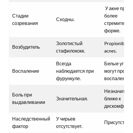
У акне проте
Стадии
более
Сходны.
созревания
стремительн
форме.
Золотистый
Propionibact
Возбудитель
стафилококк.
acnes.
Всегда
Белые угри, 
Воспаление
наблюдается при
могут протек
фурункуле.
воспаления.
Незначитель
Боль при
Значительная.
ближе к
выдавливании
дискомфорту
Наследственный
У чирьев
Присутствует
фактор
отсутствует.