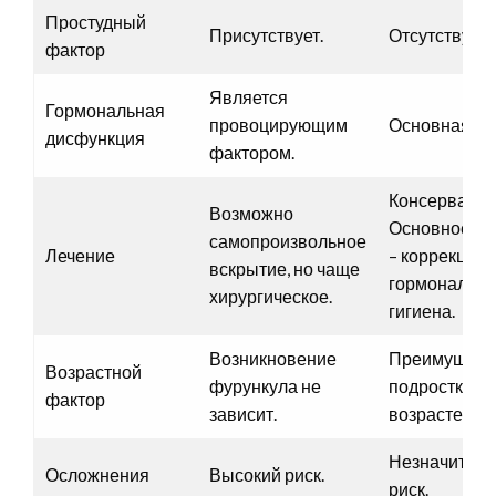
Простудный
Присутствует.
Отсутствует.
фактор
Является
Гормональная
провоцирующим
Основная ро
дисфункция
фактором.
Консерватив
Возможно
Основное в
самопроизвольное
Лечение
– коррекция
вскрытие, но чаще
гормонально
хирургическое.
гигиена.
Возникновение
Преимущест
Возрастной
фурункула не
подростково
фактор
зависит.
возрасте.
Незначител
Осложнения
Высокий риск.
риск.