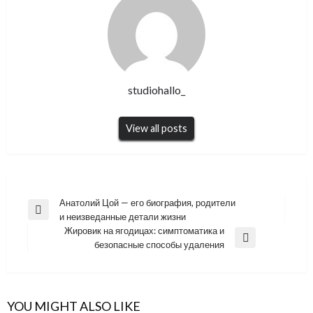
studiohallo_
View all posts
Навигация
Анатолий Цой — его биография, родители
Previous
и неизведанные детали жизни
по
Post
Жировик на ягодицах: симптоматика и
записям
Next
безопасные способы удаления
Post
YOU MIGHT ALSO LIKE