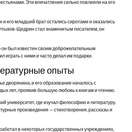
рестьянами. Эти впечатления сильно повлияли на его
Он и его младший брат остались сиротами и оказались
алтыков-Щедрин стал знаменитым писателем, он
о он был известен своим доброжелательным
л играть с ними и часто делал им подарки.
тературные опыты
е дворянина, и его образование началось с
одых лет, проявив большую любовь к книгам и чтению.
ий университет, где изучал философию и литературу.
турные произведения — стихотворения, рассказы и
аботал в некоторых государственных учреждениях,