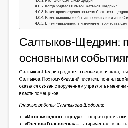
Кто такой Салтыков-Щедрин?
Когда родился и умер Салтыков-Щедрин?
Какие произведения написал Салтыков-Щедрин
Какие основные события произошли в жизни С
В чем уникальность и значение творчества Са
Салтыков-Щедрин: п
основными события
Салтыков-Щедрин родился в семье дворянина, сн
Салтыков. Поэтому будущий писатель принял дво
оказался связан с поручением управлять имениями 
власть помещиков.
Главные работы Салтыкова-Щедрина:
«История одного города»
— острая критика жи
«Господа Головлевы»
— сатирическая повесть 