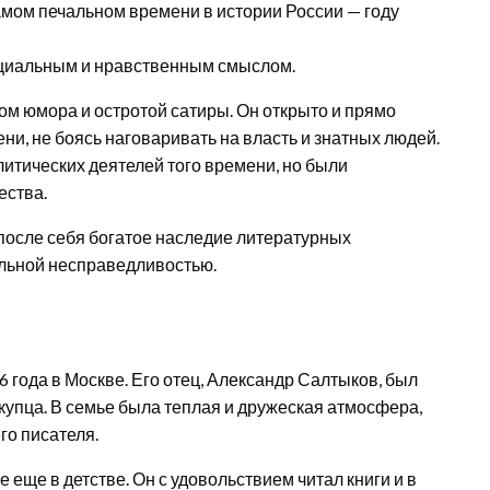
амом печальном времени в истории России — году
оциальным и нравственным смыслом.
м юмора и остротой сатиры. Он открыто и прямо
и, не боясь наговаривать на власть и знатных людей.
итических деятелей того времени, но были
ества.
после себя богатое наследие литературных
льной несправедливостью.
года в Москве. Его отец, Александр Салтыков, был
купца. В семье была теплая и дружеская атмосфера,
го писателя.
еще в детстве. Он с удовольствием читал книги и в