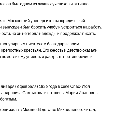
оле он был одним из лучших учеников и активно
л в Московский университет на юридический
н вынужден был бросить учебу и устроиться на работу.
ости, но он не терял надежды и продолжал писать.
 популярным писателем благодаря своим
крепостных крестьян. Его юность и детство оказали
 помогли ему увидеть и раскрыть противоречия и
нваря (8 февраля) 1826 года в селе Спас-Угол
ксандровича Салтыкова и его жены Марии Ивановны.
 богатым.
и жила в Москве. В детстве Михаил много читал,