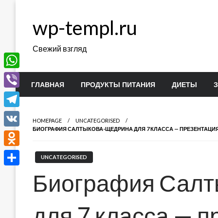
Перейти
к
wp-templ.ru
содержимому
Свежий взгляд
WhatsApp
ГЛАВНАЯ
ПРОДУКТЫ ПИТАНИЯ
ДИЕТЫ
Viber
Telegram
HOMEPAGE
UNCATEGORISED
БИОГРАФИЯ САЛТЫКОВА-ЩЕДРИНА ДЛЯ 7 КЛАССА — ПРЕЗЕНТАЦ
VK
Odnoklassniki
UNCATEGORISED
Отправить
Биография Салт
для 7 класса — п