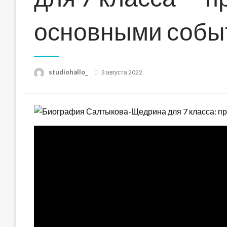
основными собы
Posted
studiohallo_
3 августа 2022
on