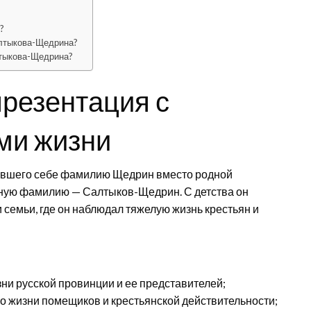
?
алтыкова-Щедрина?
лтыкова-Щедрина?
резентация с
ми жизни
явшего себе фамилию Щедрин вместо родной
йную фамилию — Салтыков-Щедрин. С детства он
семьи, где он наблюдал тяжелую жизнь крестьян и
зни русской провинции и ее представителей;
о жизни помещиков и крестьянской действительности;