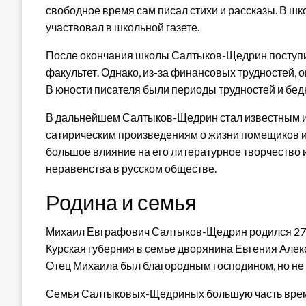
свободное время сам писал стихи и рассказы. В шк
участвовал в школьной газете.
После окончания школы Салтыков-Щедрин поступи
факультет. Однако, из-за финансовых трудностей, о
В юности писателя были периоды трудностей и бедн
В дальнейшем Салтыков-Щедрин стал известным и
сатирическим произведениям о жизни помещиков и 
большое влияние на его литературное творчество и
неравенства в русском обществе.
Родина и семья
Михаил Евграфович Салтыков-Щедрин родился 27 я
Курская губерния в семье дворянина Евгения Але
Отец Михаила был благородным господином, но не
Семья Салтыковых-Щедриных большую часть времен