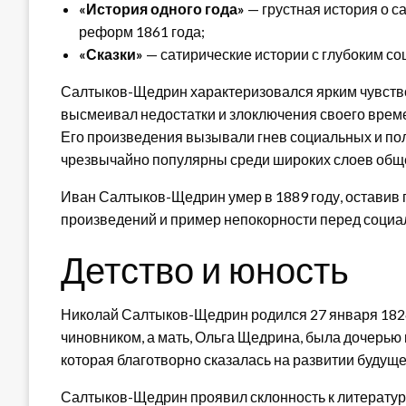
«История одного года»
— грустная история о с
реформ 1861 года;
«Сказки»
— сатирические истории с глубоким с
Салтыков-Щедрин характеризовался ярким чувство
высмеивал недостатки и злоключения своего времен
Его произведения вызывали гнев социальных и пол
чрезвычайно популярны среди широких слоев общ
Иван Салтыков-Щедрин умер в 1889 году, оставив 
произведений и пример непокорности перед социа
Детство и юность
Николай Салтыков-Щедрин родился 27 января 1826 
чиновником, а мать, Ольга Щедрина, была дочерью 
которая благотворно сказалась на развитии будуще
Салтыков-Щедрин проявил склонность к литературе 