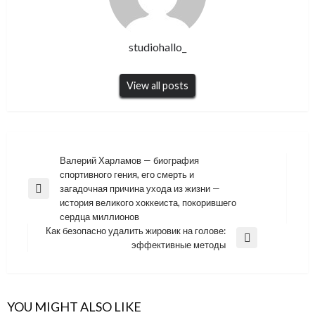
studiohallo_
View all posts
Навигация
Валерий Харламов — биография
спортивного гения, его смерть и
по
загадочная причина ухода из жизни —
Previous
записям
история великого хоккеиста, покорившего
Post
сердца миллионов
Как безопасно удалить жировик на голове:
Next
эффективные методы
Post
YOU MIGHT ALSO LIKE