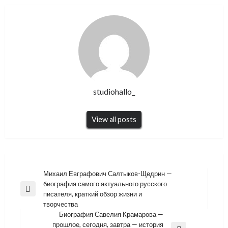
studiohallo_
View all posts
Навигация
Михаил Евграфович Салтыков-Щедрин —
биография самого актуального русского
по
Previous
писателя, краткий обзор жизни и
записям
Post
творчества
Биография Савелия Крамарова —
прошлое, сегодня, завтра — история