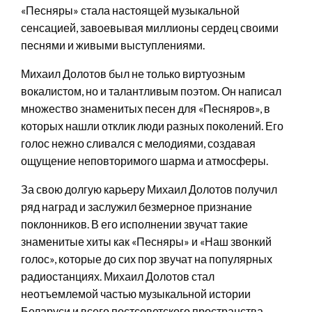
«Песняры» стала настоящей музыкальной
сенсацией, завоевывая миллионы сердец своими
песнями и живыми выступлениями.
Михаил Долотов был не только виртуозным
вокалистом, но и талантливым поэтом. Он написал
множество знаменитых песен для «Песняров», в
которых нашли отклик люди разных поколений. Его
голос нежно сливался с мелодиями, создавая
ощущение неповторимого шарма и атмосферы.
За свою долгую карьеру Михаил Долотов получил
ряд наград и заслужил безмерное признание
поклонников. В его исполнении звучат такие
знаменитые хиты как «Песняры» и «Наш звонкий
голос», которые до сих пор звучат на популярных
радиостанциях. Михаил Долотов стал
неотъемлемой частью музыкальной истории
Беларуси и всего постсоветского пространства.