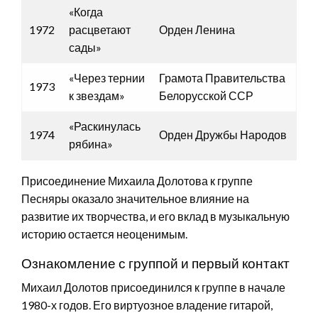
«Когда
1972
расцветают
Орден Ленина
сады»
«Через тернии
Грамота Правительства
1973
к звездам»
Белорусской ССР
«Раскинулась
1974
Орден Дружбы Народов
рябина»
Присоединение Михаила Долотова к группе
Песняры оказало значительное влияние на
развитие их творчества, и его вклад в музыкальную
историю остается неоценимым.
Ознакомление с группой и первый контакт
Михаил Долотов присоединился к группе в начале
1980-х годов. Его виртуозное владение гитарой,