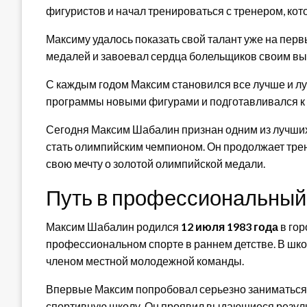
фигуристов и начал тренироваться с тренером, ко
Максиму удалось показать свой талант уже на пер
медалей и завоевал сердца болельщиков своим в
С каждым годом Максим становился все лучше и лу
программы новыми фигурами и подготавливался 
Сегодня Максим Шабалин признан одним из лучших
стать олимпийским чемпионом. Он продолжает трен
свою мечту о золотой олимпийской медали.
Путь в профессиональный
Максим Шабалин родился
12 июля 1983 года
в гор
профессиональном спорте в раннем детстве. В шк
членом местной молодежной команды.
Впервые Максим попробовал серьезно заниматься п
спортивную школу. Он проявил выдающиеся резуль