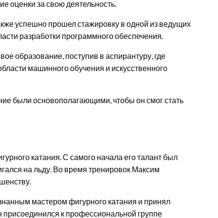
ие оценки за свою деятельность.
акже успешно прошел стажировку в одной из ведущих
бласти разработки программного обеспечения.
вое образование, поступив в аспирантуру, где
бласти машинного обучения и искусственного
ние были основополагающими, чтобы он смог стать
урного катания. С самого начала его талант был
игался на льду. Во время тренировок Максим
ршенству.
ризнанным мастером фигурного катания и принял
Он присоединился к профессиональной группе