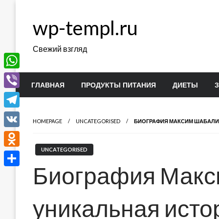
Перейти
к
wp-templ.ru
содержимому
Свежий взгляд
WhatsApp
ГЛАВНАЯ
ПРОДУКТЫ ПИТАНИЯ
ДИЕТЫ
Viber
Telegram
HOMEPAGE
UNCATEGORISED
БИОГРАФИЯ МАКСИМ ШАБАЛИН
VK
UNCATEGORISED
Odnoklassniki
Биография Макс
Отправить
уникальная истор