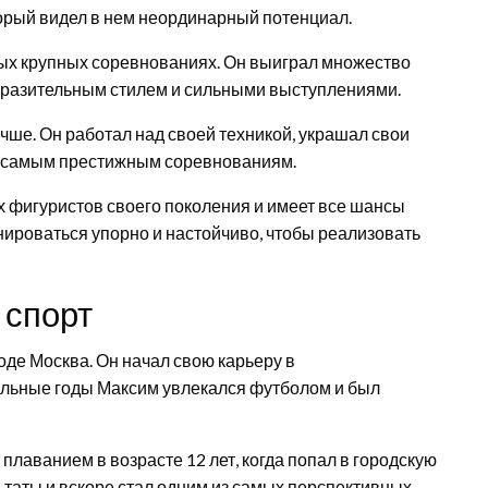
торый видел в нем неординарный потенциал.
вых крупных соревнованиях. Он выиграл множество
ыразительным стилем и сильными выступлениями.
чше. Он работал над своей техникой, украшал свои
к самым престижным соревнованиям.
 фигуристов своего поколения и имеет все шансы
ироваться упорно и настойчиво, чтобы реализовать
 спорт
оде Москва. Он начал свою карьеру в
ольные годы Максим увлекался футболом и был
лаванием в возрасте 12 лет, когда попал в городскую
таты и вскоре стал одним из самых перспективных