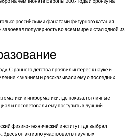
ебро на чемпионате Европы 2007 года и бронзу на
только российскими фанатами фигурного катания.
 завоевал популярность во всем мире и стал одной из
бразование
ду. С раннего детства проявил интерес к науке и
мление к знаниям и рассказывали ему о последних
тематики и информатики, где показал отличные
циал и посоветовали ему поступить в лучший
кий физико-технический институт, где выбрал
 Здесь он активно участвовал в научных