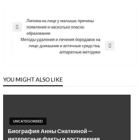
Навигация
Липома на лице у малыша: причины
появления и насколько опасно
по
Previous
образование
Post
записям
Методы удаления и лечения бородавок на
лице: домашние и аптечные средства,
Next
аппаратные методики
Post
YOU MIGHT ALSO LIKE
UNCATEGORISED
Биография Анны Снаткиной —
интересные факты и достижения