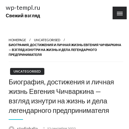
Перейти
wp-templ.ru
к
Свежий взгляд
содержимому
HOMEPAGE
UNCATEGORISED
БИОГРАФИЯ, ДОСТИЖЕНИЯ И ЛИЧНАЯ ЖИЗНЬ ЕВГЕНИЯ ЧИЧВАРКИНА
— ВЗГЛЯД ИЗНУТРИ НА ЖИЗНЬ И ДЕЛА ЛЕГЕНДАРНОГО
ПРЕДПРИНИМАТЕЛЯ
UNCATEGORISED
Биография, достижения и личная
жизнь Евгения Чичваркина —
взгляд изнутри на жизнь и дела
легендарного предпринимателя
Posted
studiohallo_
12 сентября 2022