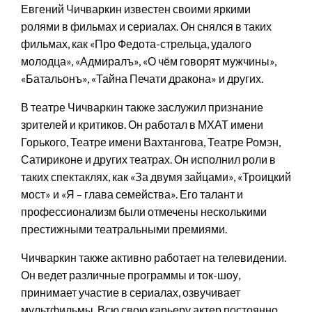
Евгений Чичваркин известен своими яркими
ролями в фильмах и сериалах. Он снялся в таких
фильмах, как «Про Федота-стрельца, удалого
молодца», «Адмиралъ», «О чём говорят мужчины»,
«Батальонъ», «Тайна Печати дракона» и других.
В театре Чичваркин также заслужил признание
зрителей и критиков. Он работал в МХАТ имени
Горького, Театре имени Вахтангова, Театре Ромэн,
Сатириконе и других театрах. Он исполнил роли в
таких спектаклях, как «За двумя зайцами», «Троицкий
мост» и «Я – глава семейства». Его талант и
профессионализм были отмечены несколькими
престижными театральными премиями.
Чичваркин также активно работает на телевидении.
Он ведет различные программы и ток-шоу,
принимает участие в сериалах, озвучивает
мультфильмы. Всю свою карьеру актер постоянно