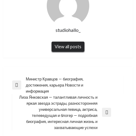
studiohallo_
View all posts
Навигация
Министр Кравцов — биография,
достижения, карьера Новости и
по
Previous
информация
Post
записям
Лиза Янковская — талантливая личность и
яркая звезда эстрады, разносторонняя
универсальная певица, актриса,
Next
телеведущая и блогер — подробная
Post
биография, интересная личная жизнь и
захватывающие успехи