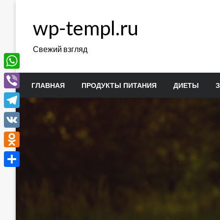
Перейти
к
wp-templ.ru
содержимому
Свежий взгляд
WhatsApp
ГЛАВНАЯ
ПРОДУКТЫ ПИТАНИЯ
ДИЕТЫ
Viber
Telegram
VK
Odnoklassniki
Отправить