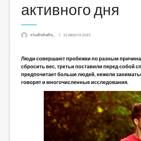
активного дня
Posted
studiohallo_
12 августа 2023
on
Люди совершают пробежки по разным причинам. 
сбросить вес, третьи поставили перед собой с
предпочитает больше людей, нежели заниматьс
говорят и многочисленные исследования.