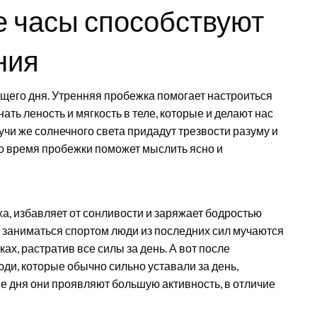
е часы способствуют
ния
ящего дня. Утренняя пробежка помогает настроиться
ать леность и мягкость в теле, которые и делают нас
чи же солнечного света придадут трезвости разуму и
о время пробежки поможет мыслить ясно и
а, избавляет от сонливости и заряжает бодростью
 заниматься спортом люди из последних сил мучаются
х, растратив все силы за день. А вот после
ди, которые обычно сильно уставали за день,
ние дня они проявляют большую активность, в отличие