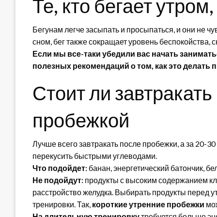
Те, кто бегает утром
Бегунам легче засыпать и просыпаться, и они не ч
сном, бег также сокращает уровень беспокойства, 
Если мы все-таки убедили вас начать занимат
полезных рекомендаций о том, как это делать 
Стоит ли завтракать
пробежкой
Лучше всего завтракать после пробежки, а за 20-30
перекусить быстрыми углеводами.
Что подойдет:
банан, энергетический батончик, бе
Не подойдут:
продукты с высоким содержанием кле
расстройство желудка. Выбирать продукты перед у
тренировки. Так,
короткие утренние пробежки
мож
На длительную тренировку
требуется больше эне