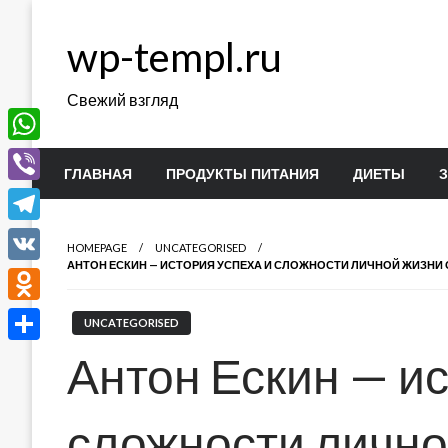
Перейти
к
wp-templ.ru
содержимому
Свежий взгляд
WhatsApp
ГЛАВНАЯ
ПРОДУКТЫ ПИТАНИЯ
ДИЕТЫ
Viber
Telegram
HOMEPAGE
UNCATEGORISED
АНТОН ЕСКИН — ИСТОРИЯ УСПЕХА И СЛОЖНОСТИ ЛИЧНОЙ ЖИЗН
VK
Odnoklassniki
UNCATEGORISED
Отправить
Антон Ескин — ис
сложности лично