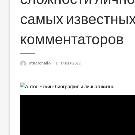
самых известных
комментаторов
Posted
studiohallo_
14 мая 2022
on