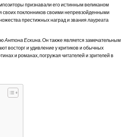
омпозиторы признавали его истинным великаном
дуя своих поклонников своими непревзойденными
ножества престижных наград и звания лауреата
ью
Антона Ескина
. Он также является замечательным
ют восторг и удивление у критиков и обычных
тинах и романах, погружая читателей и зрителей в