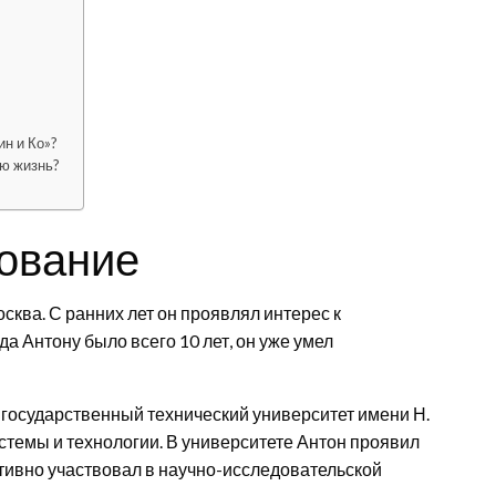
н и Ко»?
ую жизнь?
зование
сква. С ранних лет он проявлял интерес к
 Антону было всего 10 лет, он уже умел
 государственный технический университет имени Н.
стемы и технологии. В университете Антон проявил
ктивно участвовал в научно-исследовательской