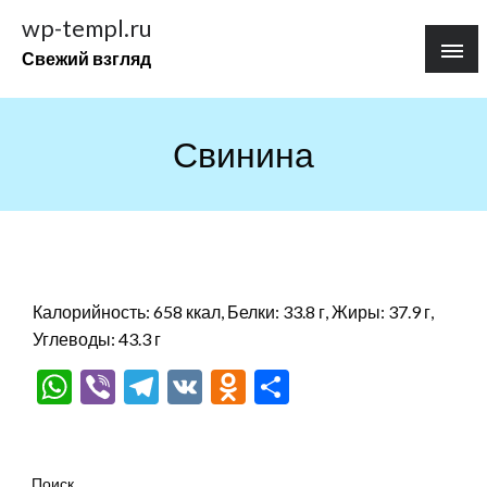
Перейти
wp-templ.ru
к
Свежий взгляд
содержимому
Свинина
Калорийность: 658 ккал, Белки: 33.8 г, Жиры: 37.9 г,
Углеводы: 43.3 г
WhatsApp
Viber
Telegram
VK
Odnoklassniki
Отправить
Поиск