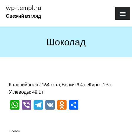
Перейти
wp-templ.ru
к
Свежий взгляд
содержимому
Шоколад
Калорийность: 164 ккал, Белки: 8.4 г, Жиры: 1.5 г,
Углеводы: 48.1 г
WhatsApp
Viber
Telegram
VK
Odnoklassniki
Отправить
Поиск