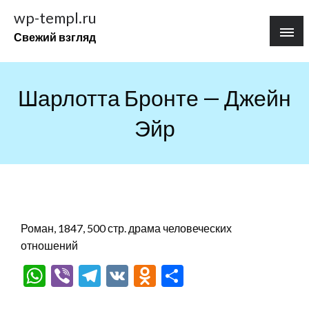
Перейти
wp-templ.ru
к
Свежий взгляд
содержимому
Шарлотта Бронте — Джейн
Эйр
Роман, 1847, 500 стр. драма человеческих
отношений
WhatsApp
Viber
Telegram
VK
Odnoklassniki
Отправить