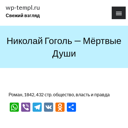
Перейти
wp-templ.ru
к
Свежий взгляд
содержимому
Николай Гоголь — Мёртвые
Души
Роман, 1842, 432 стр. общество, власть и правда
WhatsApp
Viber
Telegram
VK
Odnoklassniki
Отправить