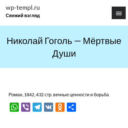
Перейти
wp-templ.ru
к
Свежий взгляд
содержимому
Николай Гоголь — Мёртвые
Души
Роман, 1842, 432 стр. вечные ценности и борьба
WhatsApp
Viber
Telegram
VK
Odnoklassniki
Отправить