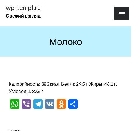
Перейти
wp-templ.ru
к
Свежий взгляд
содержимому
Молоко
Калорийность: 383 ккал, Белки: 29.5 г, Жиры: 46.1 г,
Углеводы: 37.6 г
WhatsApp
Viber
Telegram
VK
Odnoklassniki
Отправить
Поиск