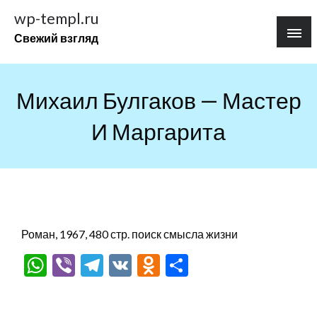
Перейти
wp-templ.ru
к
Свежий взгляд
содержимому
Михаил Булгаков — Мастер
И Маргарита
Роман, 1967, 480 стр. поиск смысла жизни
WhatsApp
Viber
Telegram
VK
Odnoklassniki
Отправить