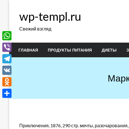
Перейти
к
wp-templ.ru
содержимому
Свежий взгляд
WhatsApp
ГЛАВНАЯ
ПРОДУКТЫ ПИТАНИЯ
ДИЕТЫ
Viber
Telegram
Марк
VK
Odnoklassniki
Отправить
Приключения, 1876, 290 стр. мечты, разочарования