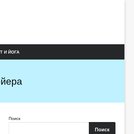
Т И ЙОГА
ойера
Поиск
Поиск