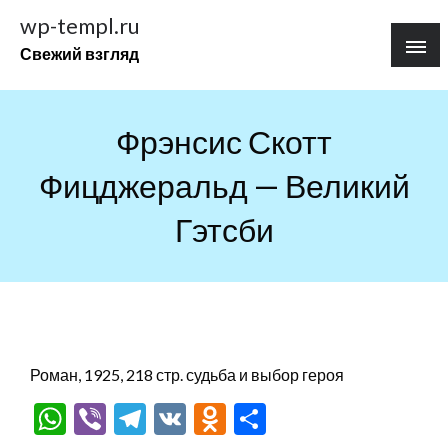
Перейти
wp-templ.ru
к
Свежий взгляд
содержимому
Фрэнсис Скотт
Фицджеральд — Великий
Гэтсби
Роман, 1925, 218 стр. судьба и выбор героя
WhatsApp
Viber
Telegram
VK
Odnoklassniki
Отправить