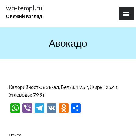
Перейти
wp-templ.ru
к
Свежий взгляд
содержимому
Авокадо
Калорийность: 83 ккал, Белки: 19.5 г, Жиры: 25.4 г,
Углеводы: 79.9 г
WhatsApp
Viber
Telegram
VK
Odnoklassniki
Отправить
Поиск